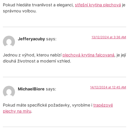
Pokud hledáte trvanlivost a eleganci,
střešní krytina plechová
je
správnou volbou.
13/12/2024 at 3:36 AM
Jefferyacuby
says:
Jednou z výhod, kterou nabízí
plechová krytina falcovaná
, je její
dlouhá životnost a moderní vzhled.
14/12/2024 at 12:45 AM
MichaelBiore
says:
Pokud máte specifické požadavky, vyrobíme i
trapézové
plechy na míru
.