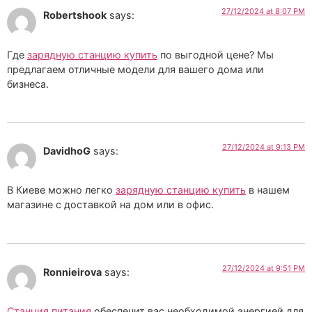
27/12/2024 at 8:07 PM
Robertshook
says:
Где
зарядную станцию купить
по выгодной цене? Мы
предлагаем отличные модели для вашего дома или
бизнеса.
27/12/2024 at 9:13 PM
DavidhoG
says:
В Киеве можно легко
зарядную станцию купить
в нашем
магазине с доставкой на дом или в офис.
27/12/2024 at 9:51 PM
Ronnieirova
says:
Станция питания
обеспечит вас необходимой энергией для