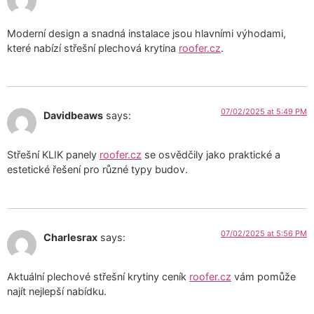
Moderní design a snadná instalace jsou hlavními výhodami,
které nabízí střešní plechová krytina
roofer.cz
.
07/02/2025 at 5:49 PM
Davidbeaws
says:
Střešní KLIK panely
roofer.cz
se osvědčily jako praktické a
estetické řešení pro různé typy budov.
07/02/2025 at 5:56 PM
Charlesrax
says:
Aktuální plechové střešní krytiny ceník
roofer.cz
vám pomůže
najít nejlepší nabídku.