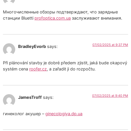
Многочисленные обзоры подтверждают, что зарядные
станции Bluetti
profoptica.com.ua
заслуживают внимания.
07/02/2025 at 9:37 PM
BradleyEvorb
says:
Při plánování stavby je dobré předem zjistit, jaká bude okapový
systém cena
roofer.cz
, a zařadit ji do rozpočtu.
07/02/2025 at 9:40 PM
JamesTroff
says:
гинеколог акушер –
ginecologiya.dp.ua