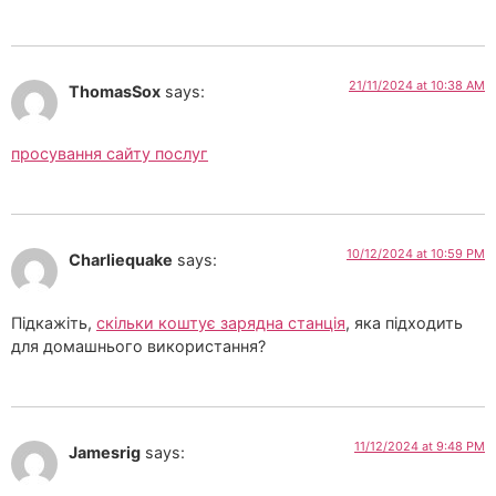
21/11/2024 at 10:38 AM
ThomasSox
says:
просування сайту послуг
10/12/2024 at 10:59 PM
Charliequake
says:
Підкажіть,
скільки коштує зарядна станція
, яка підходить
для домашнього використання?
11/12/2024 at 9:48 PM
Jamesrig
says: