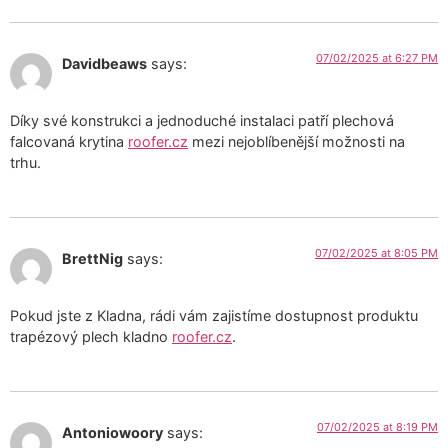
07/02/2025 at 6:27 PM
Davidbeaws
says:
Díky své konstrukci a jednoduché instalaci patří plechová
falcovaná krytina
roofer.cz
mezi nejoblíbenější možnosti na
trhu.
07/02/2025 at 8:05 PM
BrettNig
says:
Pokud jste z Kladna, rádi vám zajistíme dostupnost produktu
trapézový plech kladno
roofer.cz
.
07/02/2025 at 8:19 PM
Antoniowoory
says: