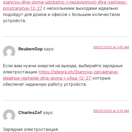
stanciyu-dlya-doma–udobstvo-i-nezavisimost-dlya-vashego-
prostranstva-12-27
с несколькими выходами идеально
подойдут для домов и офисов с большим количеством
устройств.
09/02/2025 at 1:45 AM
ReubenGop
says:
Если вам нужна энергия на выезде, выбирайте зарядные
электростанции
https://telegra.ph/Stanciya-zaryadnaya–
idealnoe-reshenie-dlya-doma-i-ofisa-12-27
, которые
обеспечат надежную работу устройств.
09/02/2025 at 3:14 AM
CharlesZef
says:
Зарядная электростанция